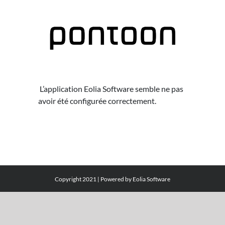
Passer au contenu
L’application Eolia Software semble ne pas
avoir été configurée correctement.
Copyright 2021 | Powered by
Eolia Software